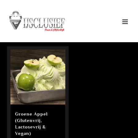
Ga
naar
inhoud
Groene Appel
(Glutenvrij,
Lactosevrij &
Vegan)