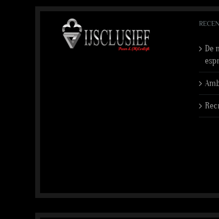
RECEN
De n
esp
Amba
Rec