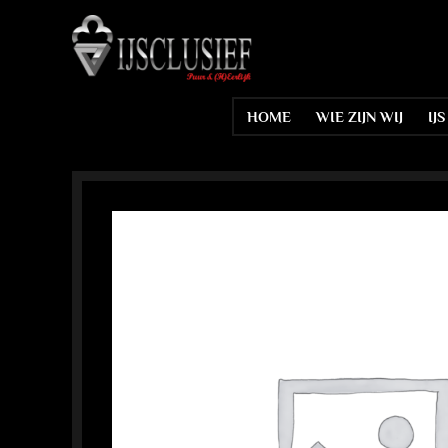
Ga
naar
inhoud
HOME
WIE ZIJN WIJ
IJ