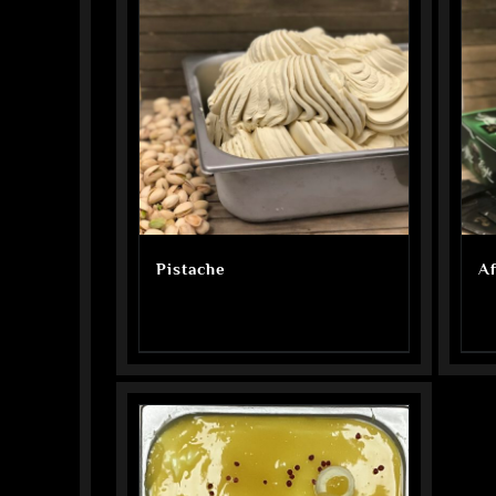
Pistache
Af