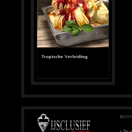
Tropische Verleiding
RECEN
De n