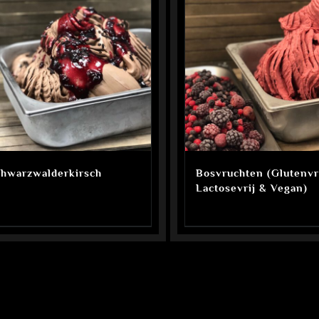
chwarzwalderkirsch
Bosvruchten (Glutenvri
Lactosevrij & Vegan)