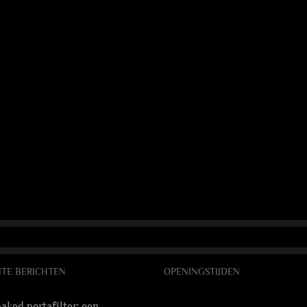
TE BERICHTEN
OPENINGSTIJDEN
aked portafilter: een