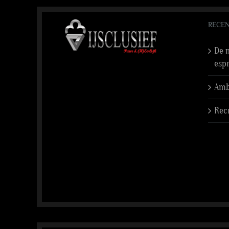
RECEN
De n
esp
Amba
Rec