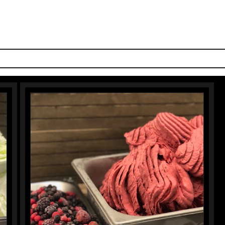
S SMAKEN
IJS-TAARTEN
IJSBAR
LUNCH
DOLCI
PIZZ