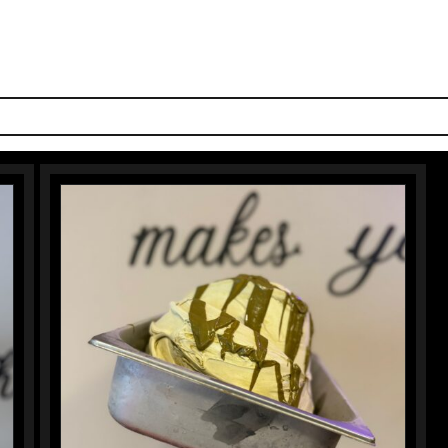
S SMAKEN
IJS-TAARTEN
IJSBAR
LUNCH
DOLCI
PIZZ