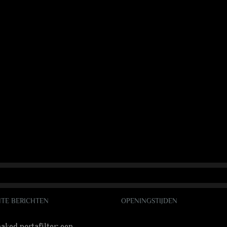
TE BERICHTEN
OPENINGSTIJDEN
aked portafilter: een