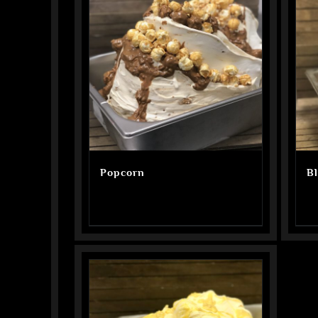
Popcorn
B