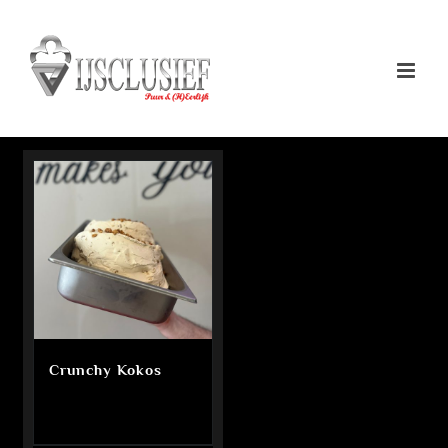
Ga
naar
inhoud
Crunchy Kokos