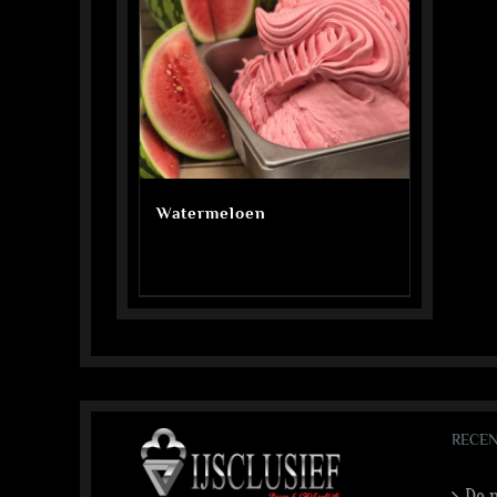
Watermeloen
RECEN
De n