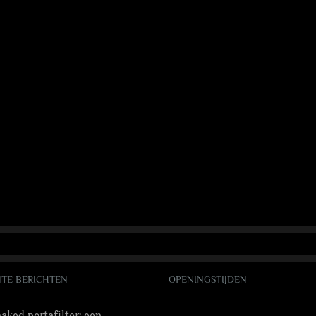
TE BERICHTEN
OPENINGSTIJDEN
aked portafilter: een