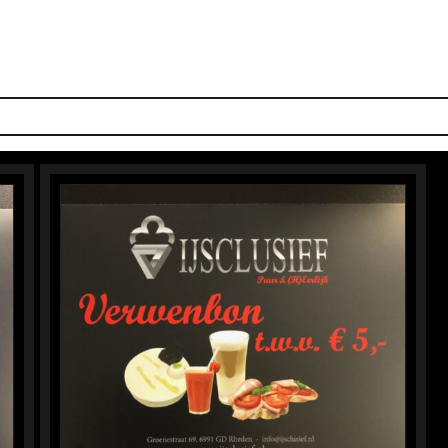
S SMAKEN
IJS-TAARTEN
IJSBAR
LUNCH
DOLCI
PIZZ