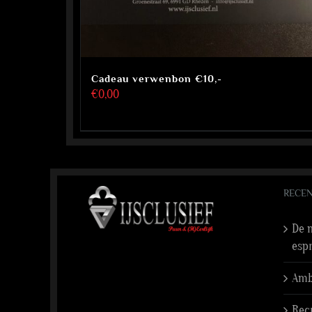
Cadeau verwenbon €10,-
€
0,00
RECEN
De n
esp
Amba
Rec