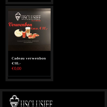
Cadeau verwenbon
€10,-
€
0,00