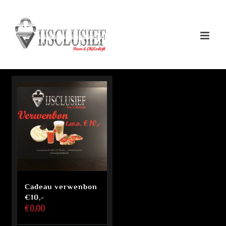
Ga
naar
inhoud
Cadeau verwenbon
€10,-
€
0,00