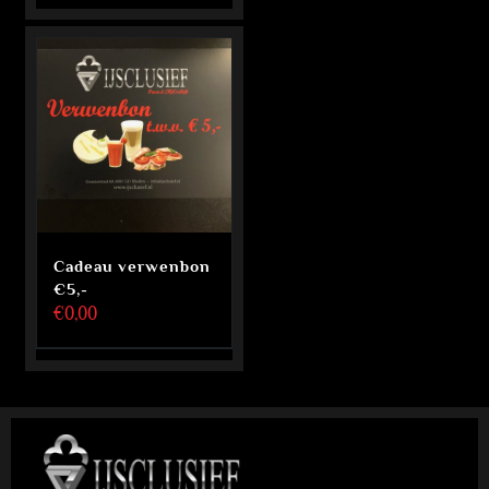
Cadeau verwenbon
€5,-
€
0,00