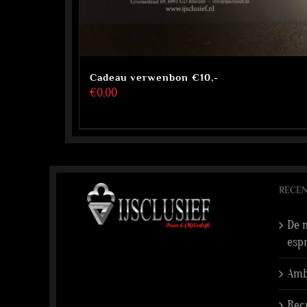
Cadeau verwenbon €10,-
€
0,00
RECEN
De n
esp
Amba
Rec