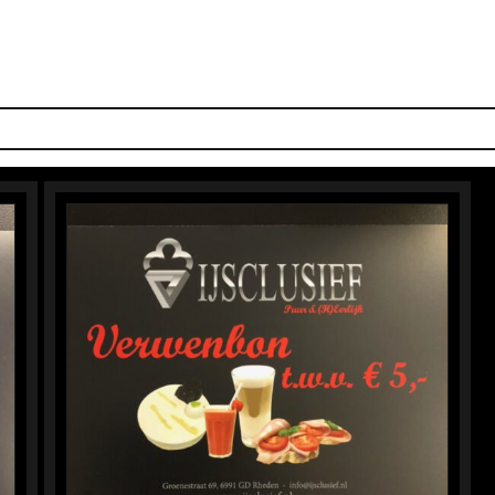
S SMAKEN
IJS-TAARTEN
IJSBAR
LUNCH
DOLCI
PIZZ