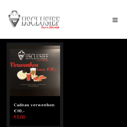
Ga
naar
inhoud
Cadeau verwenbon
€10,-
€
0,00