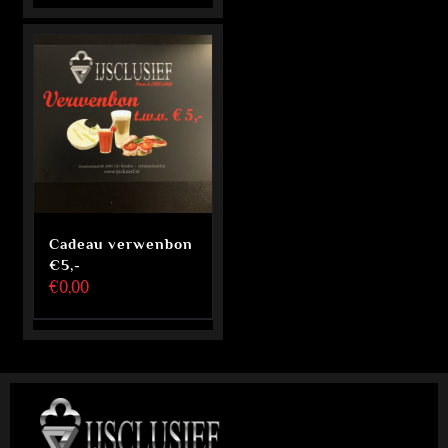
Cadeau verwenbon
€5,-
€
0,00