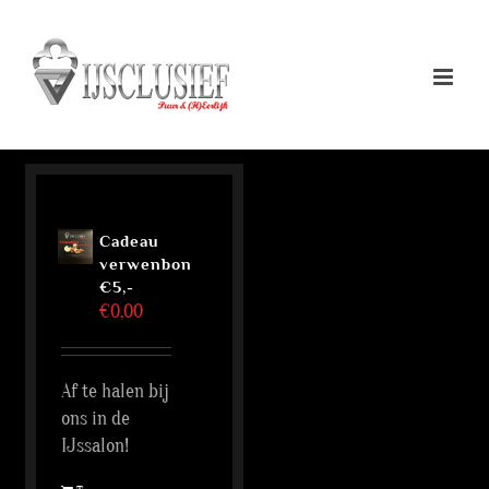
Ga
naar
inhoud
Cadeau
verwenbon
€5,-
€
0,00
Af te halen bij
ons in de
IJssalon!