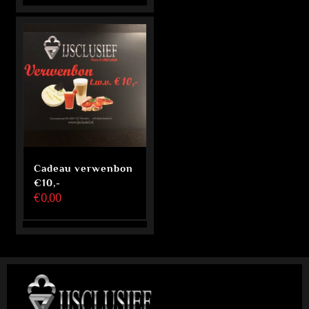
Cadeau verwenbon
€10,-
€
0,00