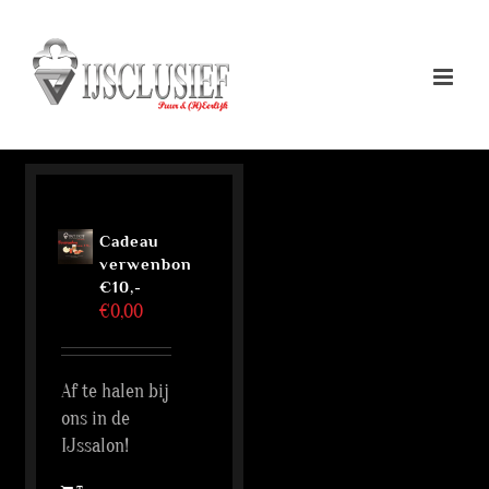
Ga
naar
inhoud
Cadeau
verwenbon
€10,-
€
0,00
Af te halen bij
ons in de
IJssalon!