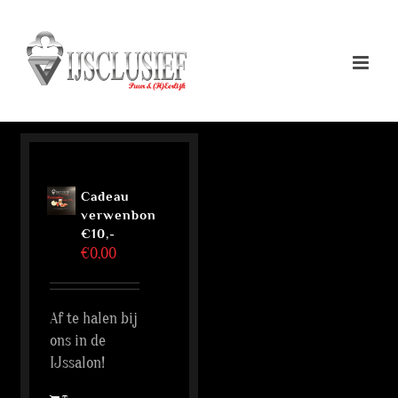
Ga
naar
inhoud
Cadeau
verwenbon
€10,-
€
0,00
Af te halen bij
ons in de
IJssalon!