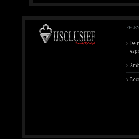
RECEN
De n
esp
Amba
Rec