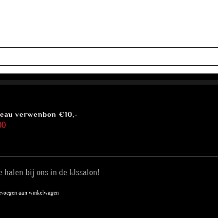
S SMAKEN
IJS-TAARTEN
IJSBAR
LUNCH
DOLCI
PIZZ
eau verwenbon €10,-
00
e halen bij ons in de IJssalon!
evoegen aan winkelwagen