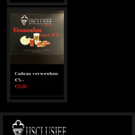
Cadeau verwenbon
€5,-
€
0,00