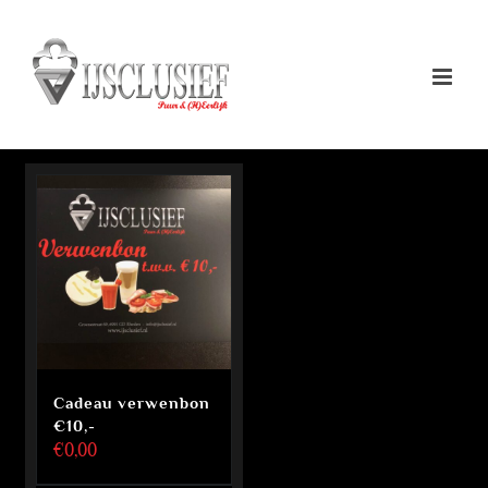
Ga
naar
inhoud
Cadeau verwenbon
€10,-
€
0,00