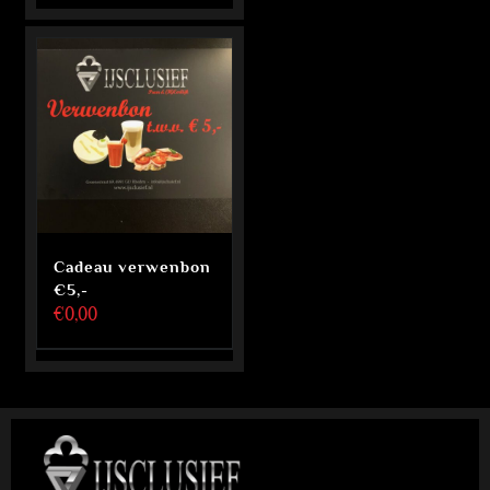
Cadeau verwenbon
€5,-
€
0,00