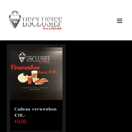
Ga
naar
inhoud
Cadeau verwenbon
€10,-
€
0,00