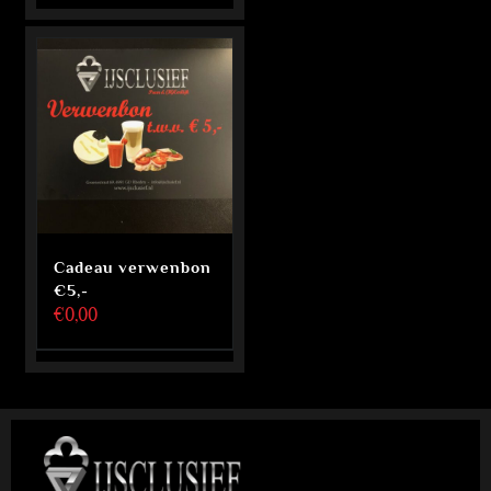
Cadeau verwenbon
€5,-
€
0,00