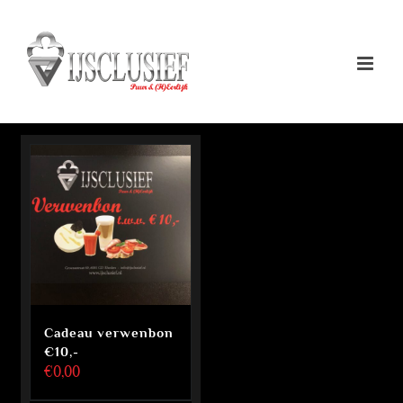
Ga
naar
inhoud
Cadeau verwenbon
€10,-
€
0,00