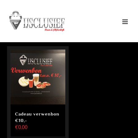
Ga
naar
inhoud
Cadeau verwenbon
€10,-
€
0,00