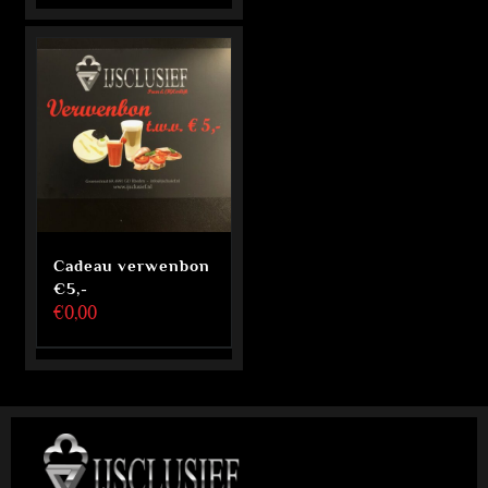
Cadeau verwenbon
€5,-
€
0,00