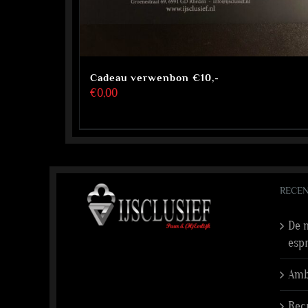
Cadeau verwenbon €10,-
€
0,00
RECEN
De n
esp
Amba
Rec