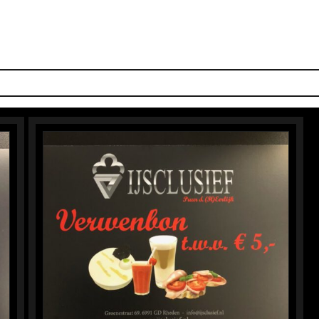
S SMAKEN
IJS-TAARTEN
IJSBAR
LUNCH
DOLCI
PIZZ