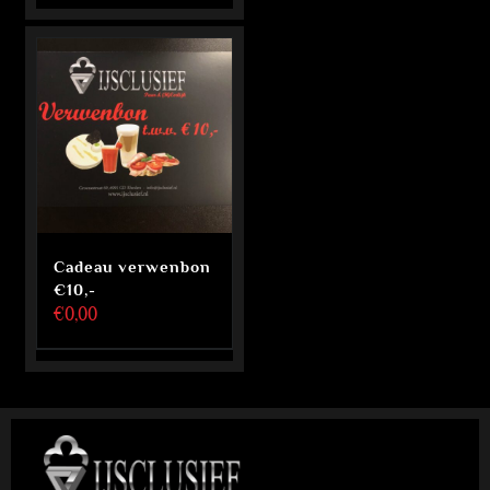
Cadeau verwenbon
€10,-
€
0,00