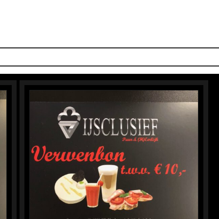
S SMAKEN
IJS-TAARTEN
IJSBAR
LUNCH
DOLCI
PIZZ