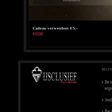
Cadeau verwenbon €5,-
€
0,00
RECEN
De n
esp
Amba
Rec