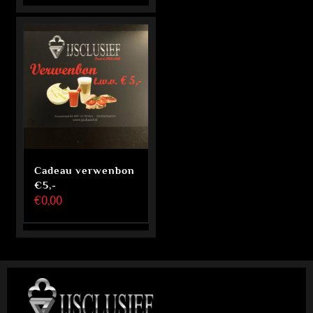
Cadeau verwenbon
€5,-
€
0,00