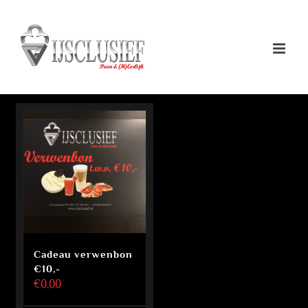
Ga
naar
inhoud
Cadeau verwenbon
€10,-
€
0,00