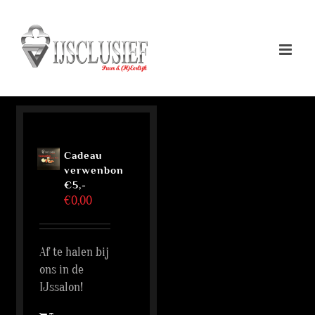
Ga
naar
inhoud
Cadeau
verwenbon
€5,-
€
0,00
Af te halen bij
ons in de
IJssalon!