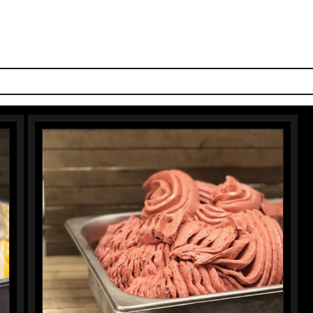
S SMAKEN
IJS-TAARTEN
IJSBAR
LUNCH
DOLCI
PIZZ