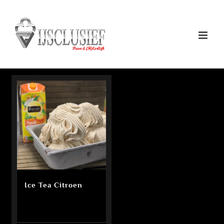
Ga
naar
inhoud
Ice Tea Citroen