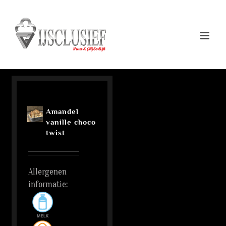
Ga
naar
inhoud
Amandel
vanille choco
twist
Allergenen
informatie: