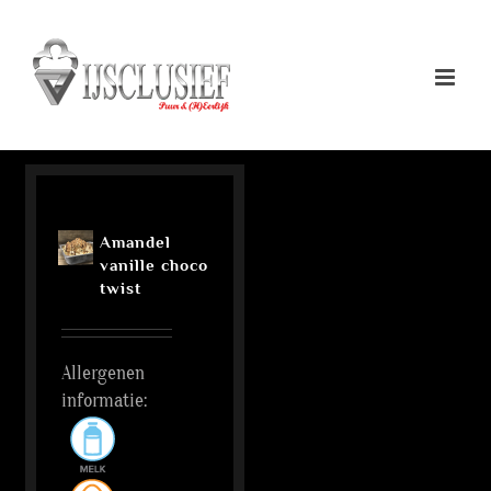
Ga
naar
inhoud
Amandel
vanille choco
twist
Allergenen
informatie: