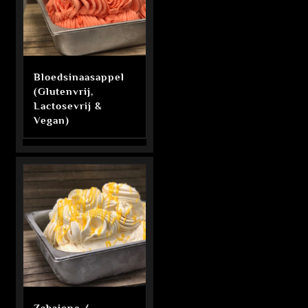
Bloedsinaasappel
(Glutenvrij,
Lactosevrij &
Vegan)
Zabaione /