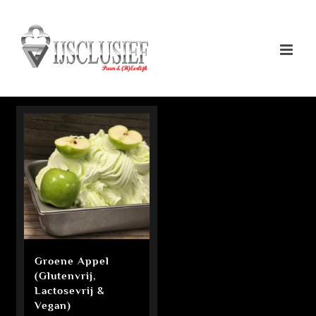
Ga
naar
inhoud
Groene Appel
(Glutenvrij,
Lactosevrij &
Vegan)