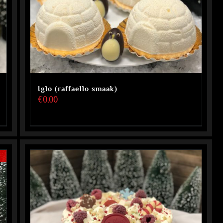
Iglo (raffaello smaak)
€
0,00