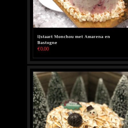
IJstaart Monchou met Amarena en
Bastogne
€
0,00