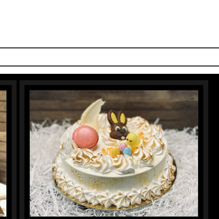
S SMAKEN
IJS-TAARTEN
IJSBAR
LUNCH
DOLCI
PIZZ