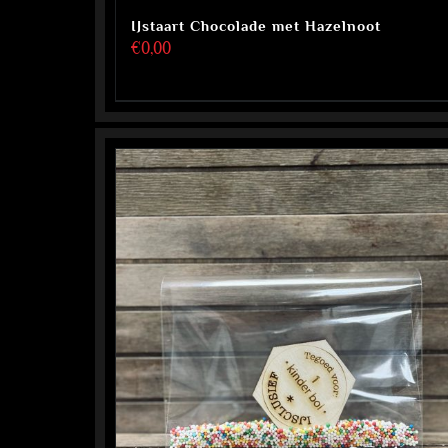
IJstaart Chocolade met Hazelnoot
€
0,00