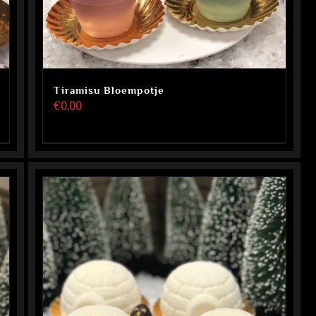
Tiramisu Bloempotje
€
0,00