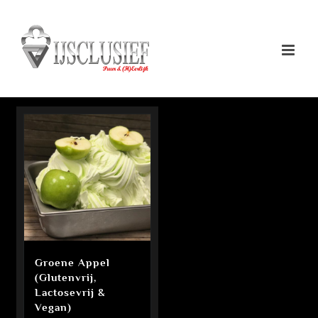
Ga
naar
inhoud
Groene Appel
(Glutenvrij,
Lactosevrij &
Vegan)