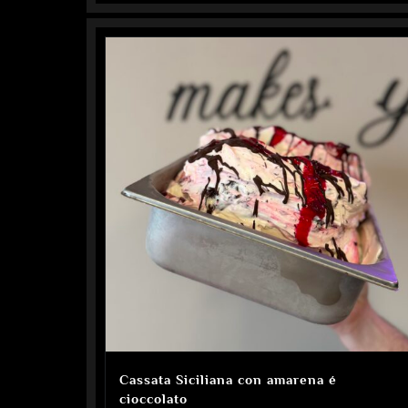
Cassata Siciliana con amarena é
cioccolato