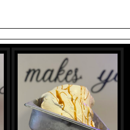
S SMAKEN
IJS-TAARTEN
IJSBAR
LUNCH
DOLCI
PIZZ