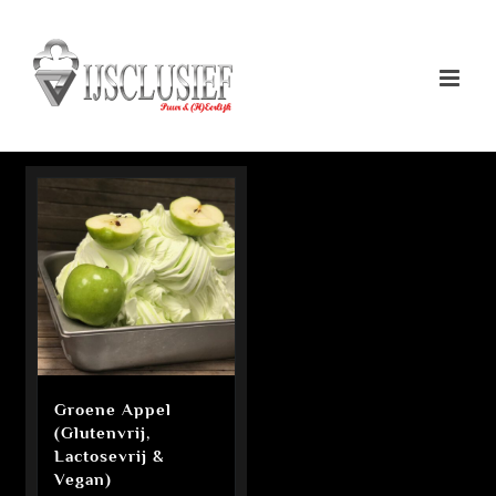
Ga
naar
inhoud
Groene Appel
(Glutenvrij,
Lactosevrij &
Vegan)