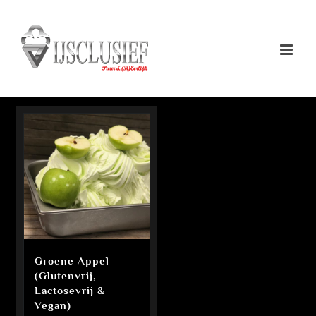
Ga
naar
inhoud
Groene Appel
(Glutenvrij,
Lactosevrij &
Vegan)