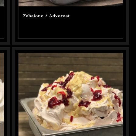
Zabaione / Advocaat