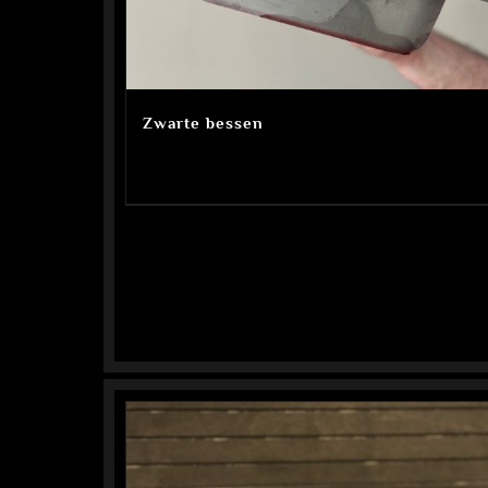
Zwarte bessen