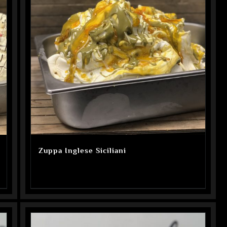
Zuppa Inglese Siciliani