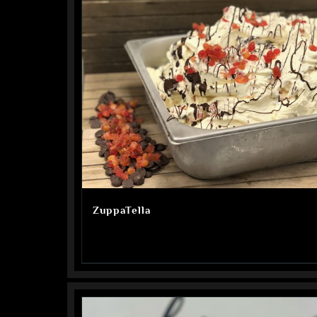
ZuppaTella