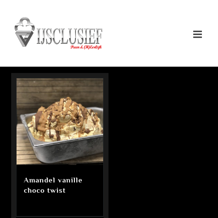
Ga
naar
inhoud
Amandel vanille
choco twist