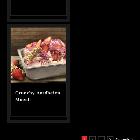
Crunchy Aardbeien
Muesli
1
2
…
9
Volgende